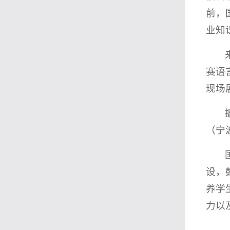
前，
业知
赛语
现场
（宁
设，
养学
力以