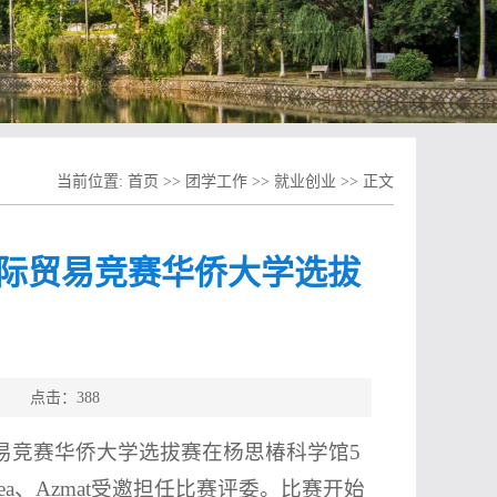
当前位置:
首页
>>
团学工作
>>
就业创业
>> 正文
际贸易竞赛华侨大学选拔
源： 点击：
388
贸易竞赛华侨大学选拔赛在杨思椿科学馆5
a、Azmat受邀担任比赛评委。比赛开始