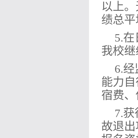
以上。
绩总平
5.
我校继
6.
能力自
宿费、
7.
故退出