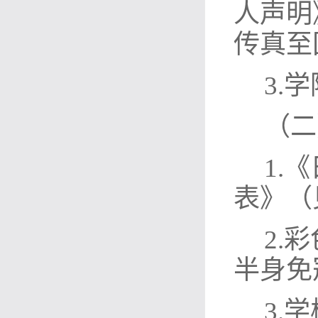
人声明
传真至
3.
（二
1.
表》（
2.
半身免
3.
学