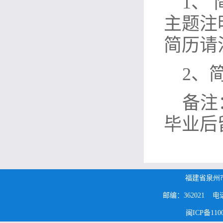
1、 
主题注
简历请
2、
备注
毕业后
福建省泉州
邮编：362021 电话：0
闽ICP备1100