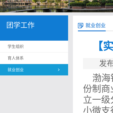
团学工作
就业创业
【
学生组织
育人体系
发布
就业创业
渤海
份制商
立一级
小微支