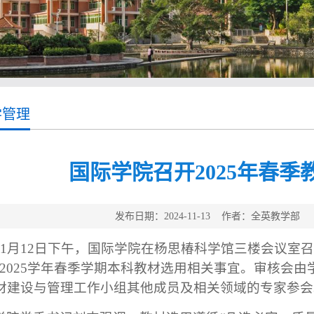
学管理
国际学院召开2025年春
发布日期：2024-11-13 作者：全英教学
11月12日下午
，
国际
学院
在杨思椿科学馆三楼会议室
24-2025学年春季学期本科教材选用相关事宜。
审核会
由
材建设与管理工作小组
其他
成员
及相关
领域的
专家
参
会