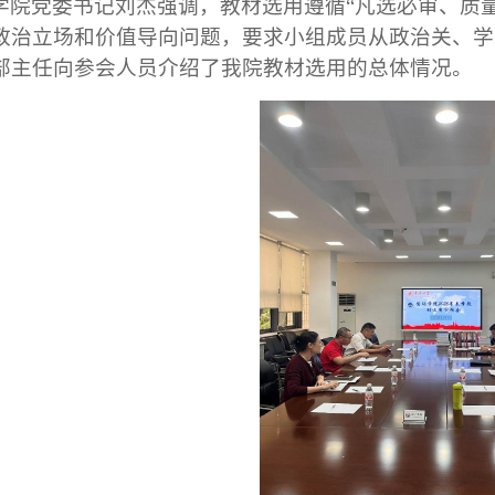
学院党委书记
刘杰
强调，教材选用遵循
“
凡选必审、
质
政治立场和价值导向
问题
，要求小组成员从政治
关
、
学
部主任
向
参会人员
介绍
了我院教材
选用的总体
情况
。