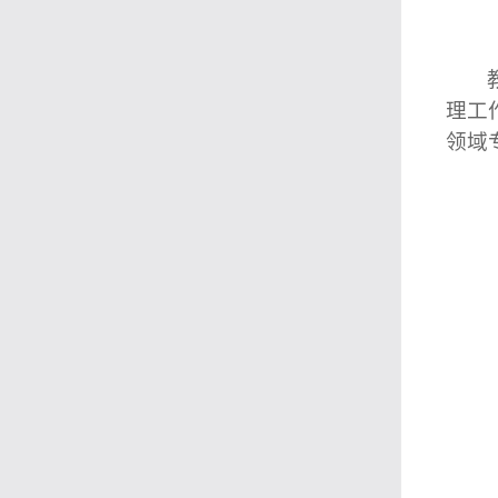
理
工
领域