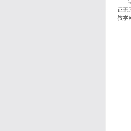
证无
教学