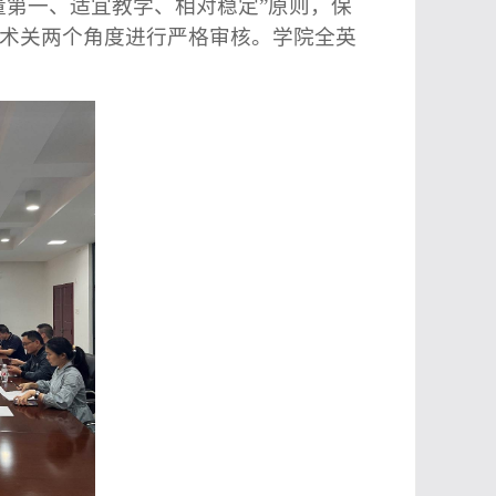
量第一
、
适宜教学、相对稳定”
原则，保
术关
两个角度
进行
严格审核。
学院全英