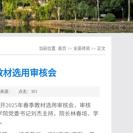
当前位置:
首页
>>
全英师资
>> 正文
季教材选用审核会
部 来源： 点击：
303
召开
2025年春季教材
选用
审核会
，审
核
学院党委书记
刘杰
主持
，
院长林春培、
学
。