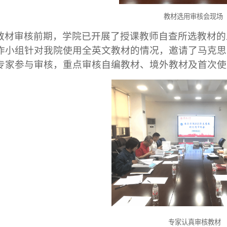
教材选用审核会现场
教材审核前期
，学院
已
开展了授课教师自查
所选教材的
作
小组
针对我院使用全英文教材的情况，邀请了马克思
专家参与
审核
，
重点审
核
自编教材、境外教材及
首次
使
专家认真审核教材